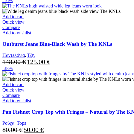
-16%
Add to cart
Quick view
Compare
Add to wishlist
Outburst Jeans Blue-Black Wash by The KNLs
Παντελόνια
,
Τζιν
Original
Current
148.00
€
125.00
€
price
price
-38%
was:
is:
148.00 €.
125.00 €.
Add to cart
Quick view
Compare
Add to wishlist
Pan Fishnet Crop Top with Fringes – Natural by The K
Ρούχα
,
Tops
Original
Current
80.00
€
50.00
€
price
price