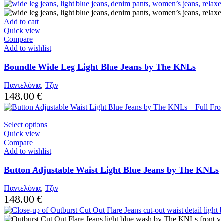
was:
is:
80.00 €.
50.00 €.
Add to cart
Quick view
Compare
Add to wishlist
Boundle Wide Leg Light Blue Jeans by The KNLs
Παντελόνια
,
Τζιν
148.00
€
This
Select options
product
Quick view
has
Compare
multiple
Add to wishlist
variants.
The
Button Adjustable Waist Light Blue Jeans by The KNLs
options
may
Παντελόνια
,
Τζιν
be
148.00
€
chosen
on