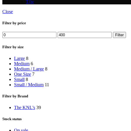
Τζιν
Close
Filter by price
Min
Max
Filter
price
price
Filter by size
Large
8
Medium
6
Medium / Large
8
One Size
7
Small
8
Small / Medium
11
Filter by Brand
The KNL’s
39
Stock status
On sale