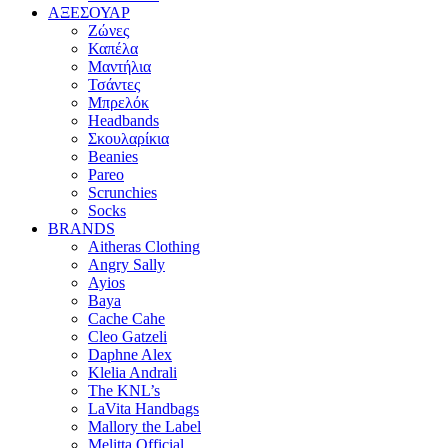
ΑΞΕΣΟΥΑΡ
Ζώνες
Καπέλα
Μαντήλια
Τσάντες
Μπρελόκ
Headbands
Σκουλαρίκια
Beanies
Pareo
Scrunchies
Socks
BRANDS
Aitheras Clothing
Angry Sally
Ayios
Baya
Cache Cahe
Cleo Gatzeli
Daphne Alex
Klelia Andrali
The KNL’s
LaVita Handbags
Mallory the Label
Melitta Official