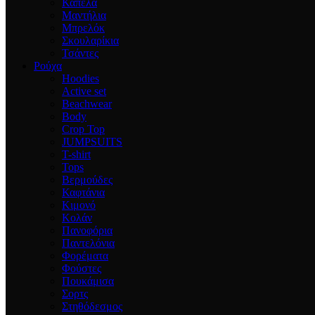
Καπέλα
Μαντήλια
Μπρελόκ
Σκουλαρίκια
Τσάντες
Ρούχα
Hoodies
Active set
Beachwear
Body
Crop Top
JUMPSUITS
T-shirt
Tops
Βερμούδες
Καφτάνια
Κιμονό
Κολάν
Πανοφόρια
Παντελόνια
Φορέματα
Φούστες
Πουκάμισα
Σορτς
Στηθόδεσμος