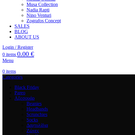
Musa Collection
Nadia Rapti
Nino Venturi
Zografos Concept
SALES
BLOG
ABOUT US
Login / Register
0.00
€
0
items
Menu
0
items
Categories
Black Friday
Pareo
Αξεσουάρ
Beanies
Headbands
Scrunchies
Socks
Δαχτυλίδια
Ζώνες