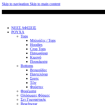
Skip to navigation
Skip to main content
ΝΕΕΣ ΑΦΙΞΕΙΣ
ΡΟΥΧΑ
Tops
Μπλούζες / Tops
Hoodies
Crop Tops
Πανωφόρια
Κιμονό
Πουκάμισα
Bottoms
Βερμούδες
Παντελόνια
Σορτς
Τζιν
Φούστες
Φορέματα
Ολόσωμες Φόρμες
Σετ Γυμναστικής
Beachwear