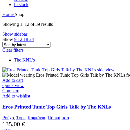
In stock
Home
Shop
Sorted
Showing 1–12 of 39 results
by
Show sidebar
latest
Show
9
12
18
24
Clear filters
The KNL’s
Add to cart
Quick view
Compare
Add to wishlist
Eros Printed Tunic Top Girls Talk by The KNLs
Ρούχα
,
Tops
,
Καφτάνια
,
Πουκάμισα
135.00
€