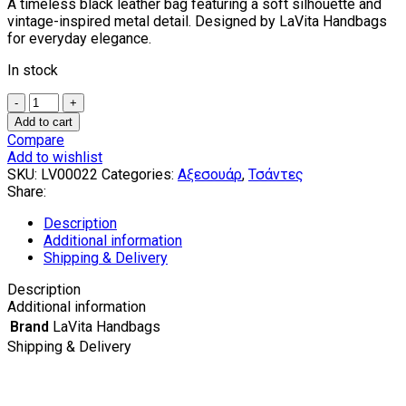
A timeless black leather bag featuring a soft silhouette and
vintage-inspired metal detail. Designed by LaVita Handbags
for everyday elegance.
In stock
Black
Leather
Add to cart
Bag
Compare
–
Add to wishlist
LaVita
SKU:
LV00022
Categories:
Αξεσουάρ
,
Τσάντες
Handbags
Share:
quantity
Description
Additional information
Shipping & Delivery
Description
Additional information
Brand
LaVita Handbags
Shipping & Delivery