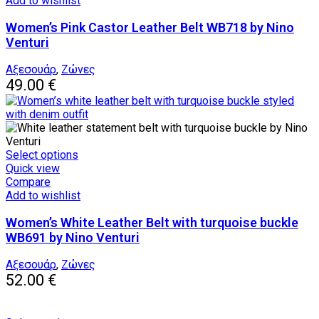
Add to wishlist
variants.
Women’s Pink Castor Leather Belt WB718 by Nino
The
options
Venturi
may
be
Αξεσουάρ
,
Ζώνες
chosen
49.00
€
on
the
product
page
This
Select options
product
Quick view
has
Compare
multiple
Add to wishlist
variants.
Women’s White Leather Belt with turquoise buckle
The
options
WB691 by Nino Venturi
may
be
Αξεσουάρ
,
Ζώνες
chosen
52.00
€
on
the
product