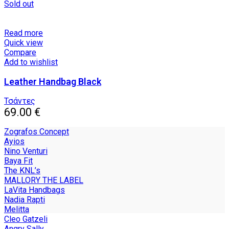
Sold out
Read more
Quick view
Compare
Add to wishlist
Leather Handbag Black
Τσάντες
69.00
€
Zografos Concept
Ayios
Nino Venturi
Baya Fit
The KNL’s
MALLORY THE LABEL
LaVita Handbags
Nadia Rapti
Melitta
Cleo Gatzeli
Angry Sally