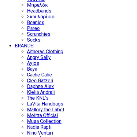
Μπρελόκ
Headbands
Σκουλαρίκια
Beanies
Pareo
Scrunchies
Socks
BRANDS
Aitheras Clothing
Angry Sally
Ayios
Baya
Cache Cahe
Cleo Gatzeli
Daphne Alex
Klelia Andrali
The KNL’s
LaVita Handbags
Mallory the Label
Melitta Official
Musa Collection
Nadia Rapti
Nino Venturi