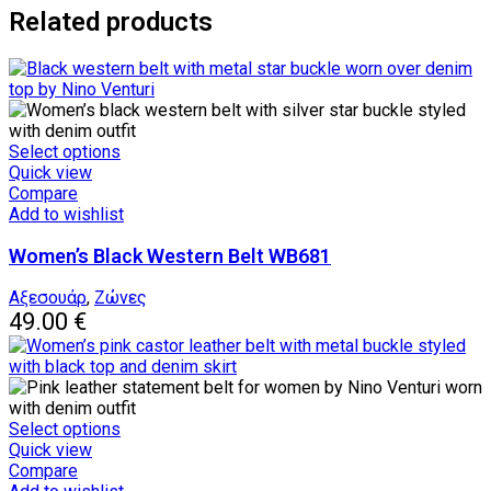
Related products
This
Select options
product
Quick view
has
Compare
multiple
Add to wishlist
variants.
Women’s Black Western Belt WB681
The
options
may
Αξεσουάρ
,
Ζώνες
be
49.00
€
chosen
on
the
product
page
This
Select options
product
Quick view
has
Compare
multiple