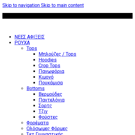
Skip to navigation
Skip to main content
Δωρεάν μεταφορικά για παραγγελίες άνω των 85 €
ΝΕΕΣ ΑΦΙΞΕΙΣ
ΡΟΥΧΑ
Tops
Μπλούζες / Tops
Hoodies
Crop Tops
Πανωφόρια
Κιμονό
Πουκάμισα
Bottoms
Βερμούδες
Παντελόνια
Σορτς
Τζιν
Φούστες
Φορέματα
Ολόσωμες Φόρμες
Σετ Γυμναστικής