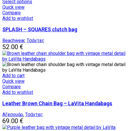
This
Select options
page
product
Quick view
has
Compare
multiple
Add to wishlist
variants.
SPLASH – SQUARES clutch bag
The
options
may
Beachwear
,
Τσάντες
be
52.00
€
chosen
on
the
product
page
Add to cart
Quick view
Compare
Add to wishlist
Leather Brown Chain Bag – LaVita Handabags
Αξεσουάρ
,
Τσάντες
69.00
€