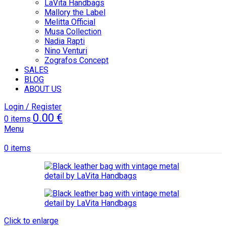
LaVita Handbags
Mallory the Label
Melitta Official
Musa Collection
Nadia Rapti
Nino Venturi
Zografos Concept
SALES
BLOG
ABOUT US
Login / Register
0.00
€
0
items
Menu
0
items
Click to enlarge