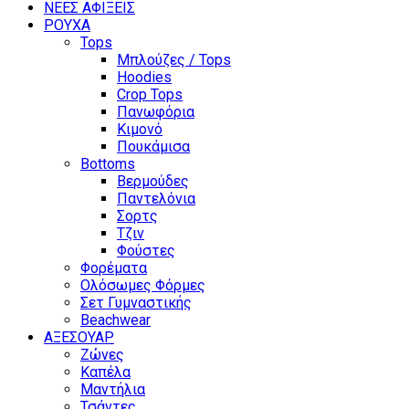
ΝΕΕΣ ΑΦΙΞΕΙΣ
ΡΟΥΧΑ
Tops
Μπλούζες / Tops
Hoodies
Crop Tops
Πανωφόρια
Κιμονό
Πουκάμισα
Bottoms
Βερμούδες
Παντελόνια
Σορτς
Τζιν
Φούστες
Φορέματα
Ολόσωμες Φόρμες
Σετ Γυμναστικής
Beachwear
ΑΞΕΣΟΥΑΡ
Ζώνες
Καπέλα
Μαντήλια
Τσάντες