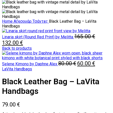
Home
Αξεσουάρ
Τσάντες
Black Leather Bag – LaVita
Handbags
165.00
€
Linaria skirt (Round Red Print) by Melitta
Original
Current
132.00
€
price
price
Back to products
was:
is:
165.00 €.
132.00 €.
Original
Current
80.00
€
60.00
€
Selene Kimono by Daphne Alex
price
price
LaVita Handbags
was:
is:
80.00 €.
60.00 €.
Black Leather Bag – LaVita
Handbags
79.00
€