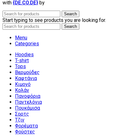
with
{DE.CO.DE}
by
Search
Start typing to see products you are looking for.
Search
Menu
Categories
Hoodies
T-shirt
Tops
Βερμούδες
Καφτάνια
Κιμονό
Κολάν
Πανοφόρια
Παντελόνια
Πουκάμισα
Σορτς
Τζιν
Φορέματα
Φούστες