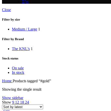
Τζιν
Close
Filter by size
Medium / Large
1
Filter by Brand
The KNL’s
1
Stock status
On sale
In stock
Home
Products tagged “#gold”
Showing the single result
Show sidebar
Show
9
12
18
24