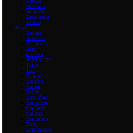
Καπέλα
Μαντήλια
Μπρελόκ
Σκουλαρίκια
Τσάντες
Ρούχα
Hoodies
Active set
Beachwear
Body
Crop Top
JUMPSUITS
T-shirt
Tops
Βερμούδες
Καφτάνια
Κιμονό
Κολάν
Πανοφόρια
Παντελόνια
Φορέματα
Φούστες
Πουκάμισα
Σορτς
Στηθόδεσμος