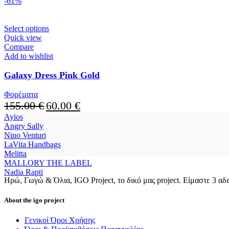
-61%
This
Select options
product
Quick view
has
Compare
multiple
Add to wishlist
variants.
The
Galaxy Dress Pink Gold
options
may
Φορέματα
be
Original
Current
155.00
€
60.00
€
chosen
price
price
Ayios
on
was:
is:
Angry Sally
the
155.00 €.
60.00 €.
Nino Venturi
product
LaVita Handbags
page
Melitta
MALLORY THE LABEL
Nadia Rapti
Ηρώ, Γωγώ & Όλια, IGO Project, το δικό μας project. Είμαστε 3 αδελ
About the igo project
Γενικοί Όροι Χρήσης