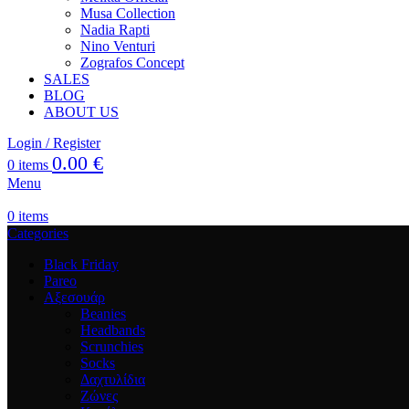
Musa Collection
Nadia Rapti
Nino Venturi
Zografos Concept
SALES
BLOG
ABOUT US
Login / Register
0.00
€
0
items
Menu
0
items
Categories
Black Friday
Pareo
Αξεσουάρ
Beanies
Headbands
Scrunchies
Socks
Δαχτυλίδια
Ζώνες