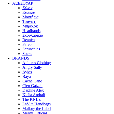
ΑΞΕΣΟΥΑΡ
Ζώνες
Καπέλα
Μαντήλια
Τσάντες
Μπρελόκ
Headbands
Σκουλαρίκια
Beanies
Pareo
Scrunchies
Socks
BRANDS
Aitheras Clothing
Angry Sally
Ayios
Baya
Cache Cahe
Cleo Gatzeli
Daphne Alex
Klelia Andrali
The KNL’s
LaVita Handbags
Mallory the Label
Melitta Official