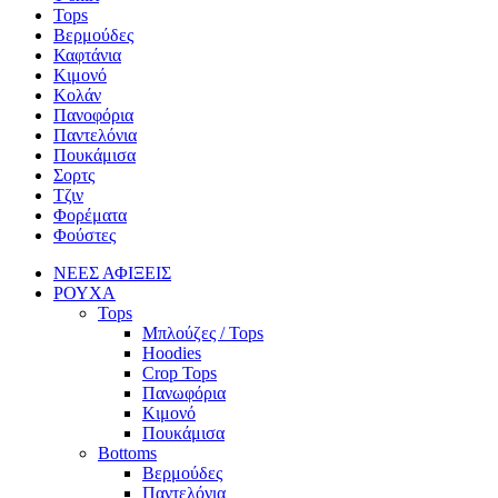
Tops
Βερμούδες
Καφτάνια
Κιμονό
Κολάν
Πανοφόρια
Παντελόνια
Πουκάμισα
Σορτς
Τζιν
Φορέματα
Φούστες
ΝΕΕΣ ΑΦΙΞΕΙΣ
ΡΟΥΧΑ
Tops
Μπλούζες / Tops
Hoodies
Crop Tops
Πανωφόρια
Κιμονό
Πουκάμισα
Bottoms
Βερμούδες
Παντελόνια