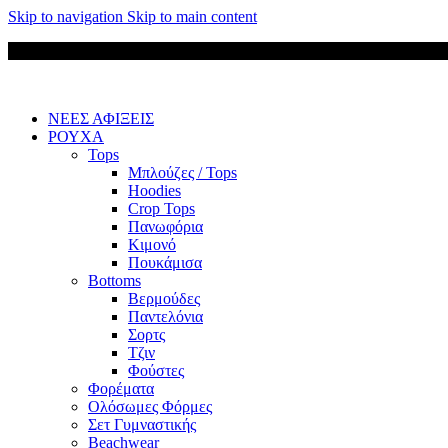
Skip to navigation
Skip to main content
ΝΕΕΣ ΑΦΙΞΕΙΣ
ΡΟΥΧΑ
Tops
Μπλούζες / Tops
Hoodies
Crop Tops
Πανωφόρια
Κιμονό
Πουκάμισα
Bottoms
Βερμούδες
Παντελόνια
Σορτς
Τζιν
Φούστες
Φορέματα
Ολόσωμες Φόρμες
Σετ Γυμναστικής
Beachwear