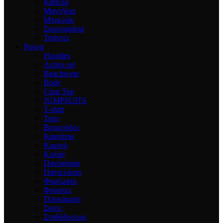
Καπέλα
Μαντήλια
Μπρελόκ
Σκουλαρίκια
Τσάντες
Ρούχα
Hoodies
Active set
Beachwear
Body
Crop Top
JUMPSUITS
T-shirt
Tops
Βερμούδες
Καφτάνια
Κιμονό
Κολάν
Πανοφόρια
Παντελόνια
Φορέματα
Φούστες
Πουκάμισα
Σορτς
Στηθόδεσμος