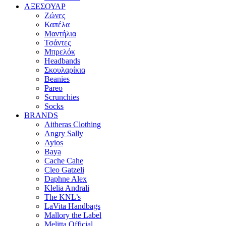
ΑΞΕΣΟΥΑΡ
Ζώνες
Καπέλα
Μαντήλια
Τσάντες
Μπρελόκ
Headbands
Σκουλαρίκια
Beanies
Pareo
Scrunchies
Socks
BRANDS
Aitheras Clothing
Angry Sally
Ayios
Baya
Cache Cahe
Cleo Gatzeli
Daphne Alex
Klelia Andrali
The KNL’s
LaVita Handbags
Mallory the Label
Melitta Official