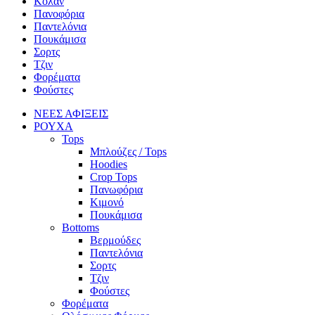
Κολάν
Πανοφόρια
Παντελόνια
Πουκάμισα
Σορτς
Τζιν
Φορέματα
Φούστες
ΝΕΕΣ ΑΦΙΞΕΙΣ
ΡΟΥΧΑ
Tops
Μπλούζες / Tops
Hoodies
Crop Tops
Πανωφόρια
Κιμονό
Πουκάμισα
Bottoms
Βερμούδες
Παντελόνια
Σορτς
Τζιν
Φούστες
Φορέματα