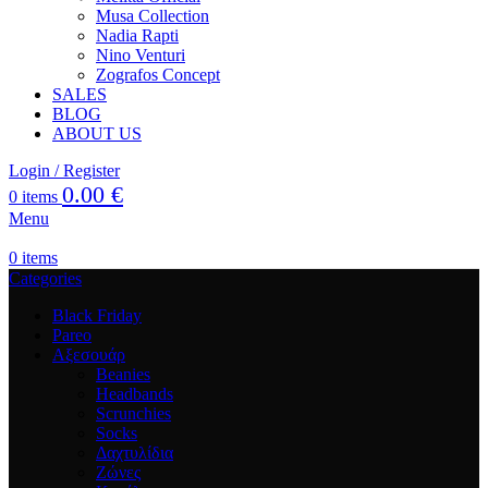
Musa Collection
Nadia Rapti
Nino Venturi
Zografos Concept
SALES
BLOG
ABOUT US
Login / Register
0.00
€
0
items
Menu
0
items
Categories
Black Friday
Pareo
Αξεσουάρ
Beanies
Headbands
Scrunchies
Socks
Δαχτυλίδια
Ζώνες