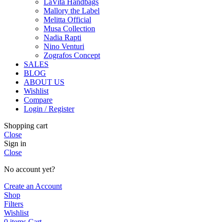
LaVita Handbags
Mallory the Label
Melitta Official
Musa Collection
Nadia Rapti
Nino Venturi
Zografos Concept
SALES
BLOG
ABOUT US
Wishlist
Compare
Login / Register
Shopping cart
Close
Sign in
Close
No account yet?
Create an Account
Shop
Filters
Wishlist
0
items
Cart