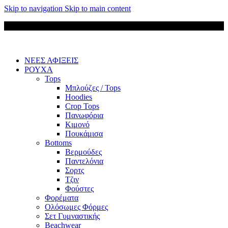
Skip to navigation
Skip to main content
Δωρεάν μεταφορικά για παραγγελίες άνω των 85 €
ΝΕΕΣ ΑΦΙΞΕΙΣ
ΡΟΥΧΑ
Tops
Μπλούζες / Tops
Hoodies
Crop Tops
Πανωφόρια
Κιμονό
Πουκάμισα
Bottoms
Βερμούδες
Παντελόνια
Σορτς
Τζιν
Φούστες
Φορέματα
Ολόσωμες Φόρμες
Σετ Γυμναστικής
Beachwear