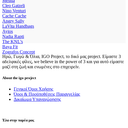
Melitta
the
80.00 €.
60.00 €.
Cleo Gatzeli
product
Nino Venturi
page
Cache Cache
Angry Sally
LaVita Handbags
Ayios
Nadia Rapti
The KNL’s
Baya Fit
Zografos Concept
Ηρώ, Γωγώ & Όλια, IGO Project, το δικό μας project. Είμαστε 3
αδελφικές φίλες, we believe in the power of 3 και για αυτό είμαστε
μαζί στη ζωή και ενωμένες στο επιχειρείν.
About the igo project
Γενικοί Όροι Χρήσης
Όροι & Προϋποθέσεις Παραγγελίας
Δικαίωμα Υπαναχώρησης
Έλα στην παρέα μας