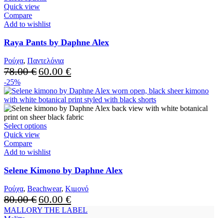
product
Quick view
has
Compare
multiple
Add to wishlist
variants.
The
Raya Pants by Daphne Alex
options
may
Ρούχα
,
Παντελόνια
be
Original
Current
78.00
€
60.00
€
chosen
price
price
-25%
on
was:
is:
the
78.00 €.
60.00 €.
product
page
This
Select options
product
Quick view
has
Compare
multiple
Add to wishlist
variants.
The
Selene Kimono by Daphne Alex
options
may
Ρούχα
,
Beachwear
,
Κιμονό
be
Original
Current
80.00
€
60.00
€
chosen
price
price
MALLORY THE LABEL
on
was:
is: