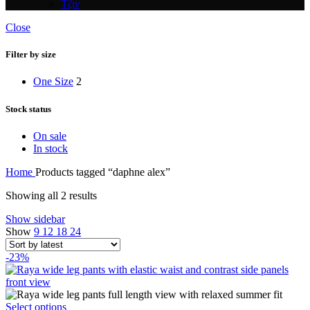
Τζιν
Close
Filter by size
One Size
2
Stock status
On sale
In stock
Home
Products tagged “daphne alex”
Sorted
Showing all 2 results
by
Show sidebar
latest
Show
9
12
18
24
-23%
This
Select options