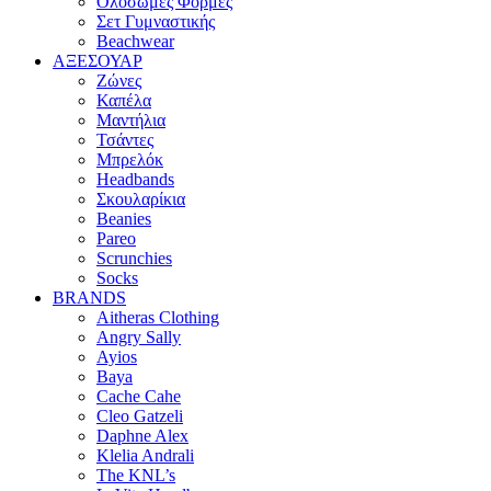
Ολόσωμες Φόρμες
Σετ Γυμναστικής
Beachwear
ΑΞΕΣΟΥΑΡ
Ζώνες
Καπέλα
Μαντήλια
Τσάντες
Μπρελόκ
Headbands
Σκουλαρίκια
Beanies
Pareo
Scrunchies
Socks
BRANDS
Aitheras Clothing
Angry Sally
Ayios
Baya
Cache Cahe
Cleo Gatzeli
Daphne Alex
Klelia Andrali
The KNL’s