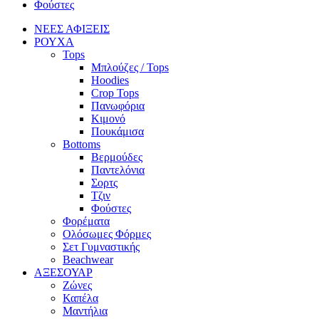
Φούστες
ΝΕΕΣ ΑΦΙΞΕΙΣ
ΡΟΥΧΑ
Tops
Μπλούζες / Tops
Hoodies
Crop Tops
Πανωφόρια
Κιμονό
Πουκάμισα
Bottoms
Βερμούδες
Παντελόνια
Σορτς
Τζιν
Φούστες
Φορέματα
Ολόσωμες Φόρμες
Σετ Γυμναστικής
Beachwear
ΑΞΕΣΟΥΑΡ
Ζώνες
Καπέλα
Μαντήλια