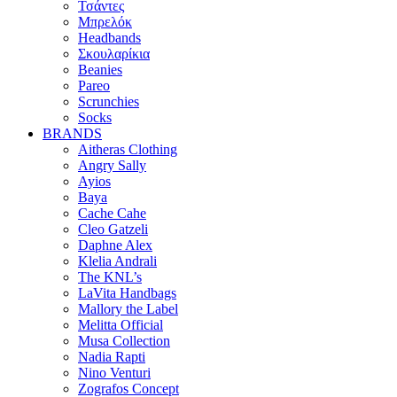
Τσάντες
Μπρελόκ
Headbands
Σκουλαρίκια
Beanies
Pareo
Scrunchies
Socks
BRANDS
Aitheras Clothing
Angry Sally
Ayios
Baya
Cache Cahe
Cleo Gatzeli
Daphne Alex
Klelia Andrali
The KNL’s
LaVita Handbags
Mallory the Label
Melitta Official
Musa Collection
Nadia Rapti
Nino Venturi
Zografos Concept