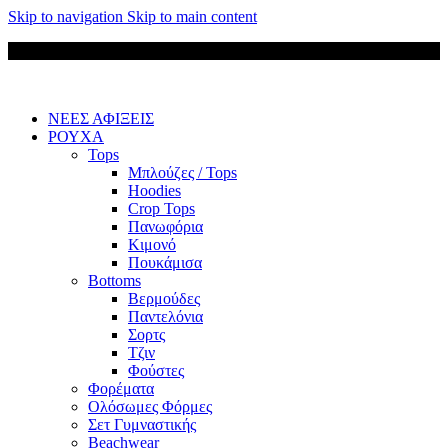
Skip to navigation
Skip to main content
Δωρεάν μεταφορικά για παραγγελίες άνω των 85 €
ΝΕΕΣ ΑΦΙΞΕΙΣ
ΡΟΥΧΑ
Tops
Μπλούζες / Tops
Hoodies
Crop Tops
Πανωφόρια
Κιμονό
Πουκάμισα
Bottoms
Βερμούδες
Παντελόνια
Σορτς
Τζιν
Φούστες
Φορέματα
Ολόσωμες Φόρμες
Σετ Γυμναστικής
Beachwear