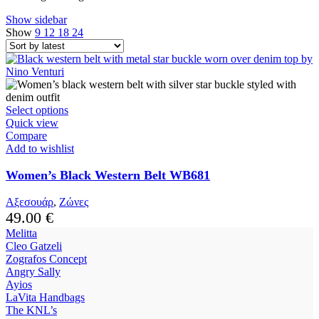
Show sidebar
Show
9
12
18
24
This
Select options
product
Quick view
has
Compare
multiple
Add to wishlist
variants.
The
Women’s Black Western Belt WB681
options
may
Αξεσουάρ
,
Ζώνες
be
49.00
€
chosen
Melitta
on
Cleo Gatzeli
the
Zografos Concept
product
Angry Sally
page
Ayios
LaVita Handbags
The KNL’s