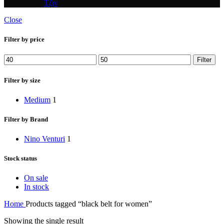
Τζιν
Close
Filter by price
Min
Max
Filter
price
price
Filter by size
Medium
1
Filter by Brand
Nino Venturi
1
Stock status
On sale
In stock
Home
Products tagged “black belt for women”
Showing the single result