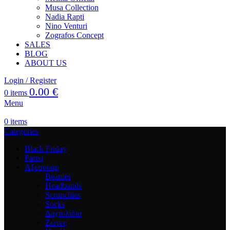
Musa Collection
Nadia Rapti
Nino Venturi
Zografos Concept
SALES
BLOG
ABOUT US
Login / Register
0.00
€
0
items
Menu
0
items
Categories
Black Friday
Pareo
Αξεσουάρ
Beanies
Headbands
Scrunchies
Socks
Δαχτυλίδια
Ζώνες