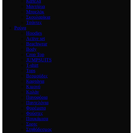
Καπέλα
Μαντήλια
Μπρελόκ
Σκουλαρίκια
Τσάντες
Ρούχα
Hoodies
Active set
Beachwear
Body
Crop Top
JUMPSUITS
T-shirt
Tops
Βερμούδες
Καφτάνια
Κιμονό
Κολάν
Πανοφόρια
Παντελόνια
Φορέματα
Φούστες
Πουκάμισα
Σορτς
Στηθόδεσμος