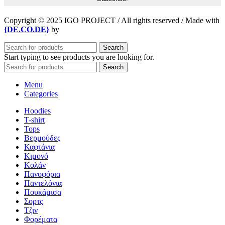
Copyright © 2025 IGO PROJECT / All rights reserved / Made with
{DE.CO.DE}
by
Search
Start typing to see products you are looking for.
Search
Menu
Categories
Hoodies
T-shirt
Tops
Βερμούδες
Καφτάνια
Κιμονό
Κολάν
Πανοφόρια
Παντελόνια
Πουκάμισα
Σορτς
Τζιν
Φορέματα