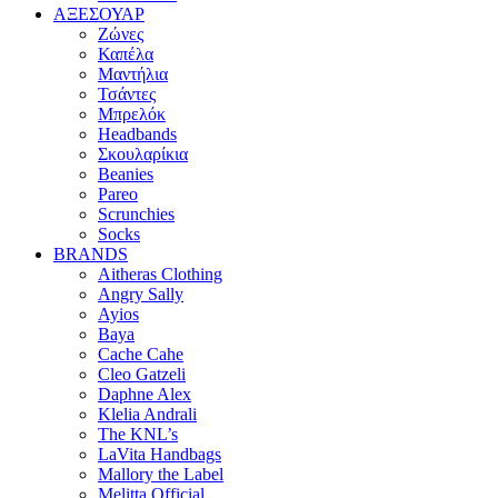
ΑΞΕΣΟΥΑΡ
Ζώνες
Καπέλα
Μαντήλια
Τσάντες
Μπρελόκ
Headbands
Σκουλαρίκια
Beanies
Pareo
Scrunchies
Socks
BRANDS
Aitheras Clothing
Angry Sally
Ayios
Baya
Cache Cahe
Cleo Gatzeli
Daphne Alex
Klelia Andrali
The KNL’s
LaVita Handbags
Mallory the Label
Melitta Official