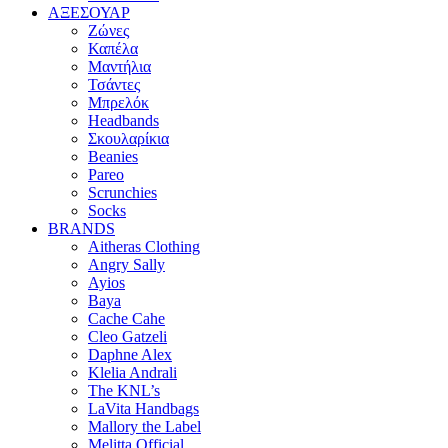
ΑΞΕΣΟΥΑΡ
Ζώνες
Καπέλα
Μαντήλια
Τσάντες
Μπρελόκ
Headbands
Σκουλαρίκια
Beanies
Pareo
Scrunchies
Socks
BRANDS
Aitheras Clothing
Angry Sally
Ayios
Baya
Cache Cahe
Cleo Gatzeli
Daphne Alex
Klelia Andrali
The KNL’s
LaVita Handbags
Mallory the Label
Melitta Official