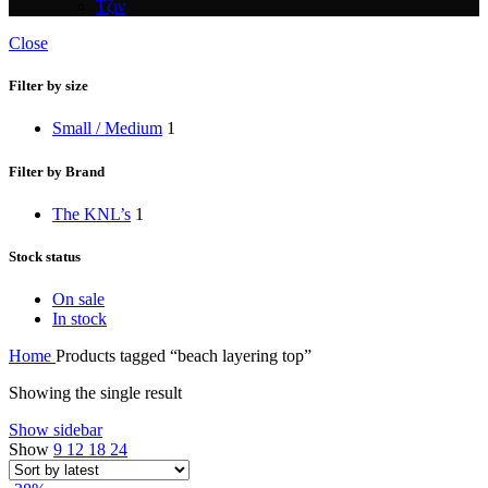
Τζιν
Close
Filter by size
Small / Medium
1
Filter by Brand
The KNL’s
1
Stock status
On sale
In stock
Home
Products tagged “beach layering top”
Showing the single result
Show sidebar
Show
9
12
18
24