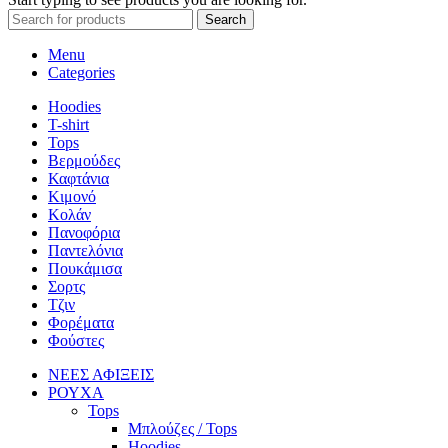
Search
Menu
Categories
Hoodies
T-shirt
Tops
Βερμούδες
Καφτάνια
Κιμονό
Κολάν
Πανοφόρια
Παντελόνια
Πουκάμισα
Σορτς
Τζιν
Φορέματα
Φούστες
ΝΕΕΣ ΑΦΙΞΕΙΣ
ΡΟΥΧΑ
Tops
Μπλούζες / Tops
Hoodies