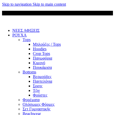
Skip to navigation
Skip to main content
Δωρεάν μεταφορικά για παραγγελίες άνω των 85 €
ΝΕΕΣ ΑΦΙΞΕΙΣ
ΡΟΥΧΑ
Tops
Μπλούζες / Tops
Hoodies
Crop Tops
Πανωφόρια
Κιμονό
Πουκάμισα
Bottoms
Βερμούδες
Παντελόνια
Σορτς
Τζιν
Φούστες
Φορέματα
Ολόσωμες Φόρμες
Σετ Γυμναστικής
Beachwear