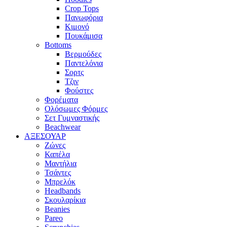
Crop Tops
Πανωφόρια
Κιμονό
Πουκάμισα
Bottoms
Βερμούδες
Παντελόνια
Σορτς
Τζιν
Φούστες
Φορέματα
Ολόσωμες Φόρμες
Σετ Γυμναστικής
Beachwear
ΑΞΕΣΟΥΑΡ
Ζώνες
Καπέλα
Μαντήλια
Τσάντες
Μπρελόκ
Headbands
Σκουλαρίκια
Beanies
Pareo