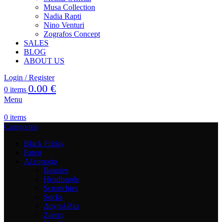
Musa Collection
Nadia Rapti
Nino Venturi
Zografos Concept
SALES
BLOG
ABOUT US
Login / Register
0.00
€
0
items
Menu
0
items
Categories
Black Friday
Pareo
Αξεσουάρ
Beanies
Headbands
Scrunchies
Socks
Δαχτυλίδια
Ζώνες