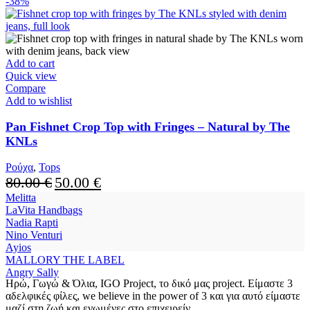
-38%
Add to cart
Quick view
Compare
Add to wishlist
Pan Fishnet Crop Top with Fringes – Natural by The
KNLs
Ρούχα
,
Tops
Original
Current
80.00
€
50.00
€
price
price
Melitta
was:
is:
LaVita Handbags
80.00 €.
50.00 €.
Nadia Rapti
Nino Venturi
Ayios
MALLORY THE LABEL
Angry Sally
Ηρώ, Γωγώ & Όλια, IGO Project, το δικό μας project. Είμαστε 3
αδελφικές φίλες, we believe in the power of 3 και για αυτό είμαστε
μαζί στη ζωή και ενωμένες στο επιχειρείν.