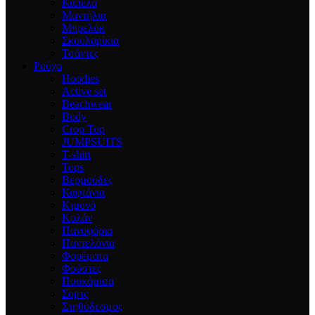
Καπέλα
Μαντήλια
Μπρελόκ
Σκουλαρίκια
Τσάντες
Ρούχα
Hoodies
Active set
Beachwear
Body
Crop Top
JUMPSUITS
T-shirt
Tops
Βερμούδες
Καφτάνια
Κιμονό
Κολάν
Πανοφόρια
Παντελόνια
Φορέματα
Φούστες
Πουκάμισα
Σορτς
Στηθόδεσμος