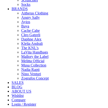
Scrunchies
Socks
BRANDS
Aitheras Clothing
Angry Sally
Ayios
Baya
Cache Cahe
Cleo Gatzeli
Daphne Alex
Klelia Andrali
The KNL’s
LaVita Handbags
Mallory the Label
Melitta Official
Musa Collection
Nadia Rapti
Nino Venturi
Zografos Concept
SALES
BLOG
ABOUT US
Wishlist
Compare
Login / Register