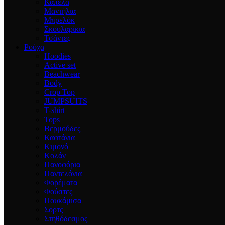
Καπέλα
Μαντήλια
Μπρελόκ
Σκουλαρίκια
Τσάντες
Ρούχα
Hoodies
Active set
Beachwear
Body
Crop Top
JUMPSUITS
T-shirt
Tops
Βερμούδες
Καφτάνια
Κιμονό
Κολάν
Πανοφόρια
Παντελόνια
Φορέματα
Φούστες
Πουκάμισα
Σορτς
Στηθόδεσμος