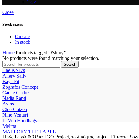
Τζιν
Close
Stock status
On sale
In stock
Home
Products tagged “#shiny”
No products were found matching your selection.
Search
The KNL’s
Angry Sally
Baya Fit
Zografos Concept
Cache Cache
Nadia Rapti
Ayios
Cleo Gatzeli
Nino Venturi
LaVita Handbags
Melitta
MALLORY THE LABEL
Ηρώ, Γωγώ & Όλια, IGO Project, το δικό μας project. Είμαστε 3 αδελ