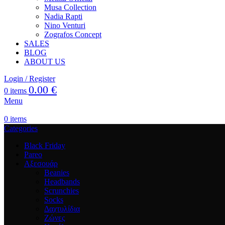
Musa Collection
Nadia Rapti
Nino Venturi
Zografos Concept
SALES
BLOG
ABOUT US
Login / Register
0.00
€
0
items
Menu
0
items
Categories
Black Friday
Pareo
Αξεσουάρ
Beanies
Headbands
Scrunchies
Socks
Δαχτυλίδια
Ζώνες