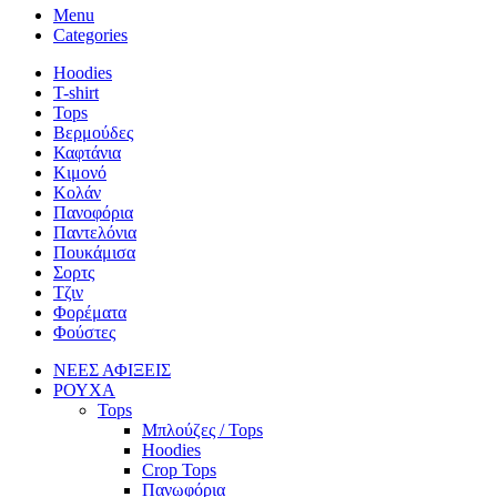
Menu
Categories
Hoodies
T-shirt
Tops
Βερμούδες
Καφτάνια
Κιμονό
Κολάν
Πανοφόρια
Παντελόνια
Πουκάμισα
Σορτς
Τζιν
Φορέματα
Φούστες
ΝΕΕΣ ΑΦΙΞΕΙΣ
ΡΟΥΧΑ
Tops
Μπλούζες / Tops
Hoodies
Crop Tops
Πανωφόρια