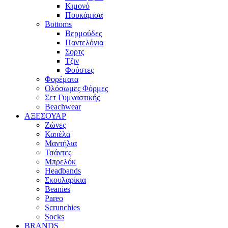
Κιμονό
Πουκάμισα
Bottoms
Βερμούδες
Παντελόνια
Σορτς
Τζιν
Φούστες
Φορέματα
Ολόσωμες Φόρμες
Σετ Γυμναστικής
Beachwear
ΑΞΕΣΟΥΑΡ
Ζώνες
Καπέλα
Μαντήλια
Τσάντες
Μπρελόκ
Headbands
Σκουλαρίκια
Beanies
Pareo
Scrunchies
Socks
BRANDS