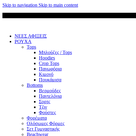
Skip to navigation
Skip to main content
ΝΕΕΣ ΑΦΙΞΕΙΣ
ΡΟΥΧΑ
Tops
Μπλούζες / Tops
Hoodies
Crop Tops
Πανωφόρια
Κιμονό
Πουκάμισα
Bottoms
Βερμούδες
Παντελόνια
Σορτς
Τζιν
Φούστες
Φορέματα
Ολόσωμες Φόρμες
Σετ Γυμναστικής
Beachwear