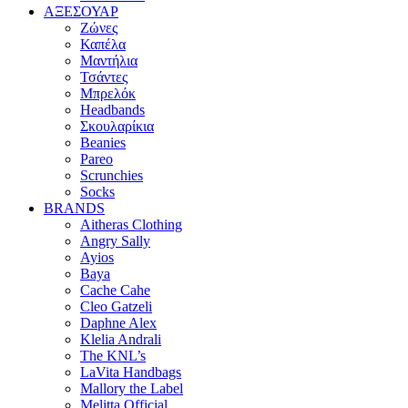
ΑΞΕΣΟΥΑΡ
Ζώνες
Καπέλα
Μαντήλια
Τσάντες
Μπρελόκ
Headbands
Σκουλαρίκια
Beanies
Pareo
Scrunchies
Socks
BRANDS
Aitheras Clothing
Angry Sally
Ayios
Baya
Cache Cahe
Cleo Gatzeli
Daphne Alex
Klelia Andrali
The KNL’s
LaVita Handbags
Mallory the Label
Melitta Official