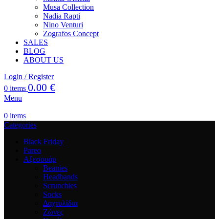
Musa Collection
Nadia Rapti
Nino Venturi
Zografos Concept
SALES
BLOG
ABOUT US
Login / Register
0.00
€
0
items
Menu
0
items
Categories
Black Friday
Pareo
Αξεσουάρ
Beanies
Headbands
Scrunchies
Socks
Δαχτυλίδια
Ζώνες