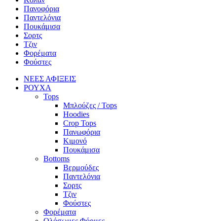
Πανοφόρια
Παντελόνια
Πουκάμισα
Σορτς
Τζιν
Φορέματα
Φούστες
ΝΕΕΣ ΑΦΙΞΕΙΣ
ΡΟΥΧΑ
Tops
Μπλούζες / Tops
Hoodies
Crop Tops
Πανωφόρια
Κιμονό
Πουκάμισα
Bottoms
Βερμούδες
Παντελόνια
Σορτς
Τζιν
Φούστες
Φορέματα
Ολόσωμες Φόρμες