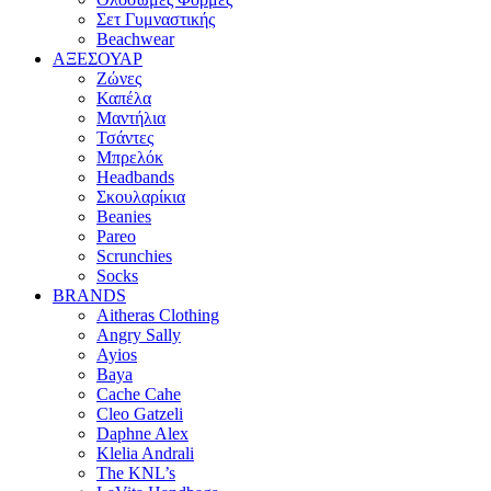
Σετ Γυμναστικής
Beachwear
ΑΞΕΣΟΥΑΡ
Ζώνες
Καπέλα
Μαντήλια
Τσάντες
Μπρελόκ
Headbands
Σκουλαρίκια
Beanies
Pareo
Scrunchies
Socks
BRANDS
Aitheras Clothing
Angry Sally
Ayios
Baya
Cache Cahe
Cleo Gatzeli
Daphne Alex
Klelia Andrali
The KNL’s