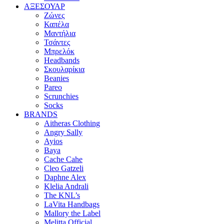
ΑΞΕΣΟΥΑΡ
Ζώνες
Καπέλα
Μαντήλια
Τσάντες
Μπρελόκ
Headbands
Σκουλαρίκια
Beanies
Pareo
Scrunchies
Socks
BRANDS
Aitheras Clothing
Angry Sally
Ayios
Baya
Cache Cahe
Cleo Gatzeli
Daphne Alex
Klelia Andrali
The KNL’s
LaVita Handbags
Mallory the Label
Melitta Official