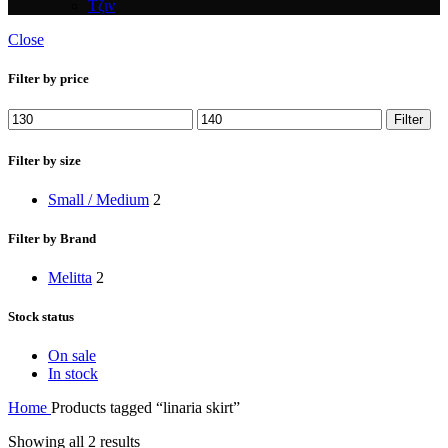
Τζιν
Close
Filter by price
Min
Max
Filter
price
price
Filter by size
Small / Medium
2
Filter by Brand
Melitta
2
Stock status
On sale
In stock
Home
Products tagged “linaria skirt”
Sorted
Showing all 2 results