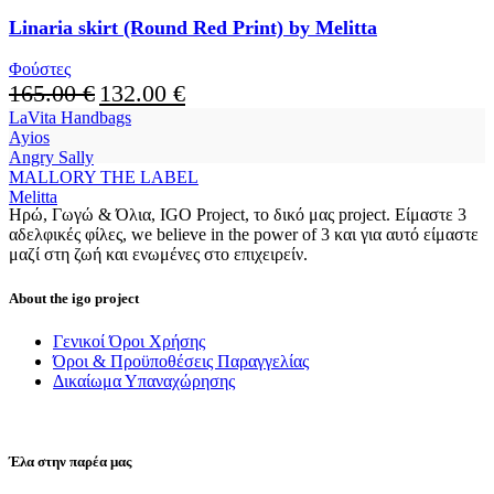
variants.
The
Linaria skirt (Round Red Print) by Melitta
options
may
Φούστες
be
Original
Current
165.00
€
132.00
€
chosen
price
price
LaVita Handbags
on
was:
is:
Ayios
the
165.00 €.
132.00 €.
Angry Sally
product
MALLORY THE LABEL
page
Melitta
Ηρώ, Γωγώ & Όλια, IGO Project, το δικό μας project. Είμαστε 3
αδελφικές φίλες, we believe in the power of 3 και για αυτό είμαστε
μαζί στη ζωή και ενωμένες στο επιχειρείν.
About the igo project
Γενικοί Όροι Χρήσης
Όροι & Προϋποθέσεις Παραγγελίας
Δικαίωμα Υπαναχώρησης
Έλα στην παρέα μας