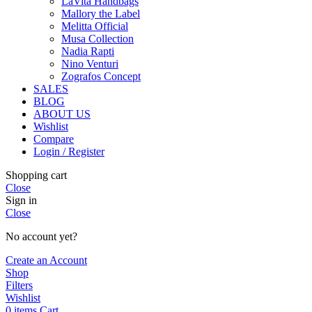
LaVita Handbags
Mallory the Label
Melitta Official
Musa Collection
Nadia Rapti
Nino Venturi
Zografos Concept
SALES
BLOG
ABOUT US
Wishlist
Compare
Login / Register
Shopping cart
Close
Sign in
Close
No account yet?
Create an Account
Shop
Filters
Wishlist
0
items
Cart