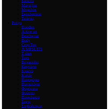
Καπέλα
Μαντήλια
Μπρελόκ
Σκουλαρίκια
Τσάντες
Ρούχα
Hoodies
Active set
Beachwear
Body
Crop Top
JUMPSUITS
T-shirt
Tops
Βερμούδες
Καφτάνια
Κιμονό
Κολάν
Πανοφόρια
Παντελόνια
Φορέματα
Φούστες
Πουκάμισα
Σορτς
Στηθόδεσμος