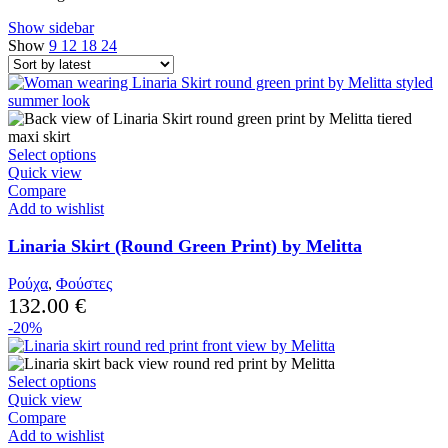
by
Show sidebar
latest
Show
9
12
18
24
This
Select options
product
Quick view
has
Compare
multiple
Add to wishlist
variants.
The
Linaria Skirt (Round Green Print) by Melitta
options
may
Ρούχα
,
Φούστες
be
132.00
€
chosen
-20%
on
the
product
This
Select options
page
product
Quick view
has
Compare
multiple
Add to wishlist