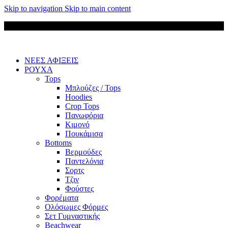
Skip to navigation
Skip to main content
Δωρεάν μεταφορικά για παραγγελίες άνω των 85 €
ΝΕΕΣ ΑΦΙΞΕΙΣ
ΡΟΥΧΑ
Tops
Μπλούζες / Tops
Hoodies
Crop Tops
Πανωφόρια
Κιμονό
Πουκάμισα
Bottoms
Βερμούδες
Παντελόνια
Σορτς
Τζιν
Φούστες
Φορέματα
Ολόσωμες Φόρμες
Σετ Γυμναστικής
Beachwear