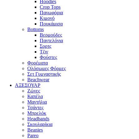
Hoodies
Crop Tops
Πανωφόρια
Κιμονό
Πουκάμισα
Bottoms
Βερμούδες
Παντελόνια
Σορτς
Τζιν
Φούστες
Φορέματα
Ολόσωμες Φόρμες
Σετ Γυμναστικής
Beachwear
ΑΞΕΣΟΥΑΡ
Ζώνες
Καπέλα
Μαντήλια
Τσάντες
Μπρελόκ
Headbands
Σκουλαρίκια
Beanies
Pareo