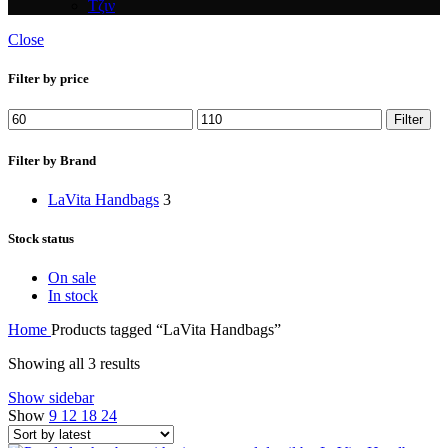
Τζιν
Close
Filter by price
Min
Max
Filter
price
price
Filter by Brand
LaVita Handbags
3
Stock status
On sale
In stock
Home
Products tagged “LaVita Handbags”
Sorted
Showing all 3 results
by
Show sidebar
latest
Show
9
12
18
24