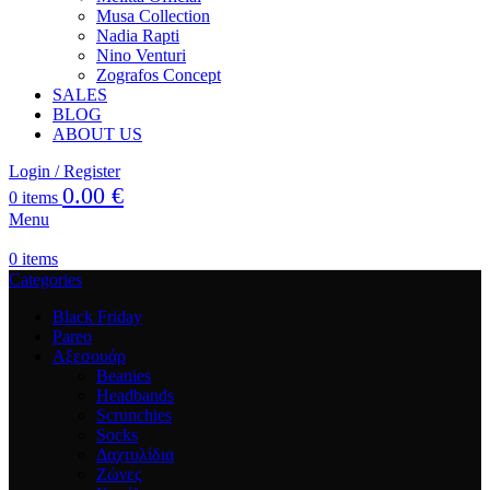
Musa Collection
Nadia Rapti
Nino Venturi
Zografos Concept
SALES
BLOG
ABOUT US
Login / Register
0.00
€
0
items
Menu
0
items
Categories
Black Friday
Pareo
Αξεσουάρ
Beanies
Headbands
Scrunchies
Socks
Δαχτυλίδια
Ζώνες