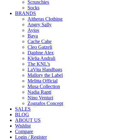
Scrunchies
Socks
BRANDS
Aitheras Clothing
Angry Sally
Ayios
Baya
Cache Cahe
Cleo Gatzeli
Daphne Alex
Klelia Andrali
The KNL’s
LaVita Handbags
Mallory the Label
Melitta Official
Musa Collection
Nadia Rapti
Nino Venturi
Zografos Concept
SALES
BLOG
ABOUT US
Wishlist
Compare
Login / Register