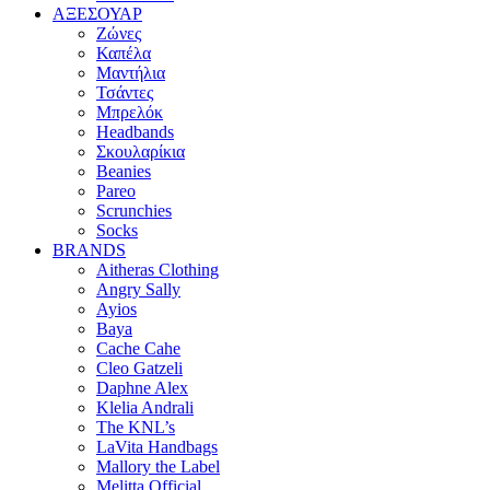
ΑΞΕΣΟΥΑΡ
Ζώνες
Καπέλα
Μαντήλια
Τσάντες
Μπρελόκ
Headbands
Σκουλαρίκια
Beanies
Pareo
Scrunchies
Socks
BRANDS
Aitheras Clothing
Angry Sally
Ayios
Baya
Cache Cahe
Cleo Gatzeli
Daphne Alex
Klelia Andrali
The KNL’s
LaVita Handbags
Mallory the Label
Melitta Official