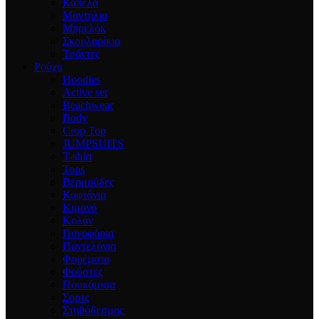
Καπέλα
Μαντήλια
Μπρελόκ
Σκουλαρίκια
Τσάντες
Ρούχα
Hoodies
Active set
Beachwear
Body
Crop Top
JUMPSUITS
T-shirt
Tops
Βερμούδες
Καφτάνια
Κιμονό
Κολάν
Πανοφόρια
Παντελόνια
Φορέματα
Φούστες
Πουκάμισα
Σορτς
Στηθόδεσμος