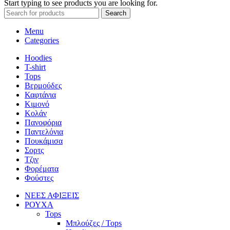
Start typing to see products you are looking for.
Search
Menu
Categories
Hoodies
T-shirt
Tops
Βερμούδες
Καφτάνια
Κιμονό
Κολάν
Πανοφόρια
Παντελόνια
Πουκάμισα
Σορτς
Τζιν
Φορέματα
Φούστες
ΝΕΕΣ ΑΦΙΞΕΙΣ
ΡΟΥΧΑ
Tops
Μπλούζες / Tops