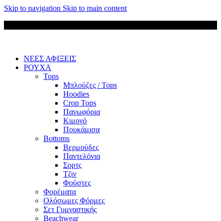
Skip to navigation
Skip to main content
Δωρεάν μεταφορικά για παραγγελίες άνω των 85 €
ΝΕΕΣ ΑΦΙΞΕΙΣ
ΡΟΥΧΑ
Tops
Μπλούζες / Tops
Hoodies
Crop Tops
Πανωφόρια
Κιμονό
Πουκάμισα
Bottoms
Βερμούδες
Παντελόνια
Σορτς
Τζιν
Φούστες
Φορέματα
Ολόσωμες Φόρμες
Σετ Γυμναστικής
Beachwear