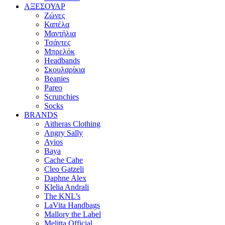
ΑΞΕΣΟΥΑΡ
Ζώνες
Καπέλα
Μαντήλια
Τσάντες
Μπρελόκ
Headbands
Σκουλαρίκια
Beanies
Pareo
Scrunchies
Socks
BRANDS
Aitheras Clothing
Angry Sally
Ayios
Baya
Cache Cahe
Cleo Gatzeli
Daphne Alex
Klelia Andrali
The KNL’s
LaVita Handbags
Mallory the Label
Melitta Official