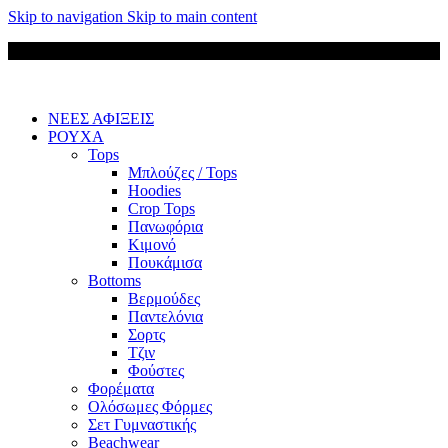
Skip to navigation
Skip to main content
Δωρεάν μεταφορικά για παραγγελίες άνω των 85 €
ΝΕΕΣ ΑΦΙΞΕΙΣ
ΡΟΥΧΑ
Tops
Μπλούζες / Tops
Hoodies
Crop Tops
Πανωφόρια
Κιμονό
Πουκάμισα
Bottoms
Βερμούδες
Παντελόνια
Σορτς
Τζιν
Φούστες
Φορέματα
Ολόσωμες Φόρμες
Σετ Γυμναστικής
Beachwear