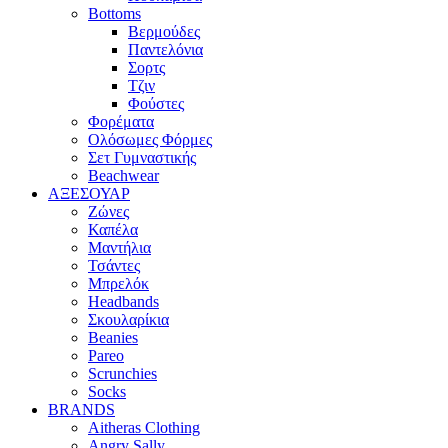
Bottoms
Βερμούδες
Παντελόνια
Σορτς
Τζιν
Φούστες
Φορέματα
Ολόσωμες Φόρμες
Σετ Γυμναστικής
Beachwear
ΑΞΕΣΟΥΑΡ
Ζώνες
Καπέλα
Μαντήλια
Τσάντες
Μπρελόκ
Headbands
Σκουλαρίκια
Beanies
Pareo
Scrunchies
Socks
BRANDS
Aitheras Clothing
Angry Sally