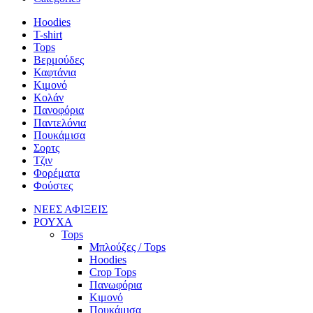
Hoodies
T-shirt
Tops
Βερμούδες
Καφτάνια
Κιμονό
Κολάν
Πανοφόρια
Παντελόνια
Πουκάμισα
Σορτς
Τζιν
Φορέματα
Φούστες
ΝΕΕΣ ΑΦΙΞΕΙΣ
ΡΟΥΧΑ
Tops
Μπλούζες / Tops
Hoodies
Crop Tops
Πανωφόρια
Κιμονό
Πουκάμισα