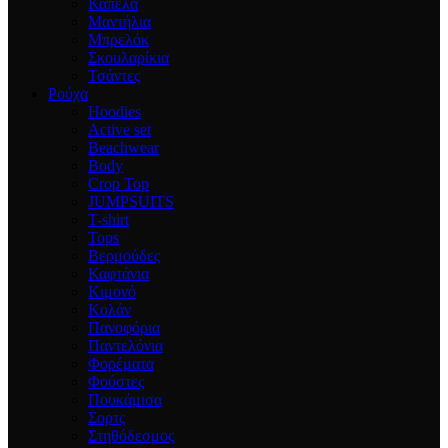
Καπέλα
Μαντήλια
Μπρελόκ
Σκουλαρίκια
Τσάντες
Ρούχα
Hoodies
Active set
Beachwear
Body
Crop Top
JUMPSUITS
T-shirt
Tops
Βερμούδες
Καφτάνια
Κιμονό
Κολάν
Πανοφόρια
Παντελόνια
Φορέματα
Φούστες
Πουκάμισα
Σορτς
Στηθόδεσμος