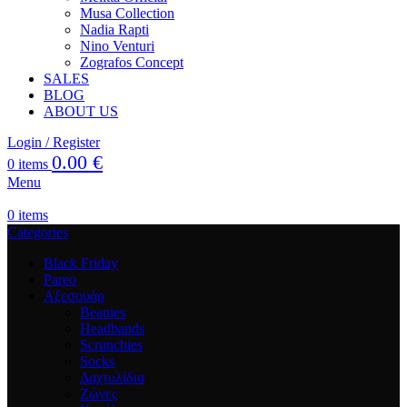
Musa Collection
Nadia Rapti
Nino Venturi
Zografos Concept
SALES
BLOG
ABOUT US
Login / Register
0.00
€
0
items
Menu
0
items
Categories
Black Friday
Pareo
Αξεσουάρ
Beanies
Headbands
Scrunchies
Socks
Δαχτυλίδια
Ζώνες