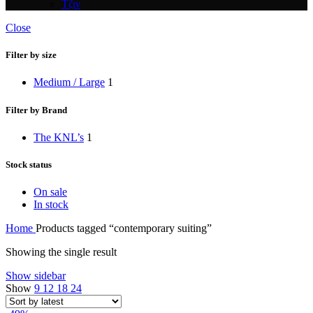
Τζιν
Close
Filter by size
Medium / Large
1
Filter by Brand
The KNL’s
1
Stock status
On sale
In stock
Home
Products tagged “contemporary suiting”
Showing the single result
Show sidebar
Show
9
12
18
24