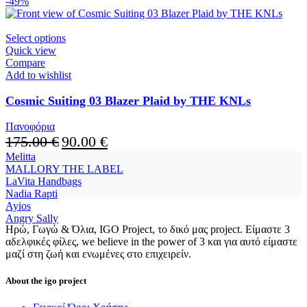
-49%
This
Select options
product
Quick view
has
Compare
multiple
Add to wishlist
variants.
The
Cosmic Suiting 03 Blazer Plaid by THE KNLs
options
may
Πανοφόρια
be
Original
Current
175.00
€
90.00
€
chosen
price
price
Melitta
on
was:
is:
MALLORY THE LABEL
the
175.00 €.
90.00 €.
LaVita Handbags
product
Nadia Rapti
page
Ayios
Angry Sally
Ηρώ, Γωγώ & Όλια, IGO Project, το δικό μας project. Είμαστε 3
αδελφικές φίλες, we believe in the power of 3 και για αυτό είμαστε
μαζί στη ζωή και ενωμένες στο επιχειρείν.
About the igo project