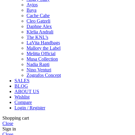
Ayios
Baya
Cache Cahe
Cleo Gatzeli
Daphne Alex
Klelia Andrali
The KNL’s
LaVita Handbags
Mallory the Label
Melitta Official
Musa Collection
Nadia Rapti
Nino Venturi
Zografos Concept
SALES
BLOG
ABOUT US
Wishlist
Compare
Login / Register
Shopping cart
Close
Sign in
Close