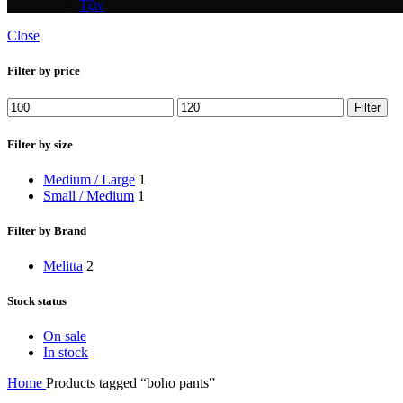
Τζιν
Close
Filter by price
Min
Max
Filter
price
price
Filter by size
Medium / Large
1
Small / Medium
1
Filter by Brand
Melitta
2
Stock status
On sale
In stock
Home
Products tagged “boho pants”