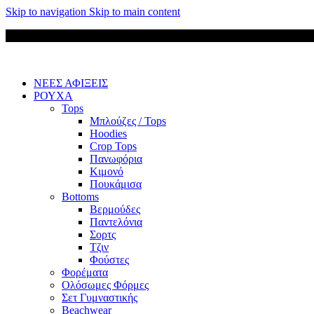
Skip to navigation
Skip to main content
ΝΕΕΣ ΑΦΙΞΕΙΣ
ΡΟΥΧΑ
Tops
Μπλούζες / Tops
Hoodies
Crop Tops
Πανωφόρια
Κιμονό
Πουκάμισα
Bottoms
Βερμούδες
Παντελόνια
Σορτς
Τζιν
Φούστες
Φορέματα
Ολόσωμες Φόρμες
Σετ Γυμναστικής
Beachwear