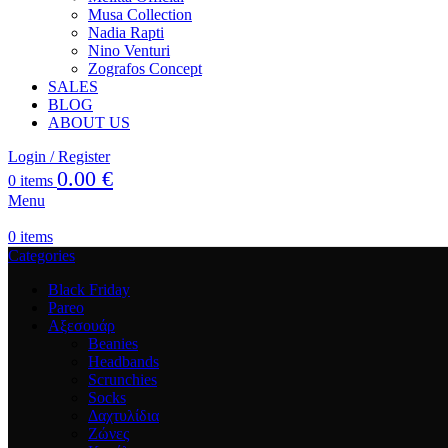
Musa Collection
Nadia Rapti
Nino Venturi
Zografos Concept
SALES
BLOG
ABOUT US
Login / Register
0.00
€
0
items
Menu
0
items
Categories
Black Friday
Pareo
Αξεσουάρ
Beanies
Headbands
Scrunchies
Socks
Δαχτυλίδια
Ζώνες