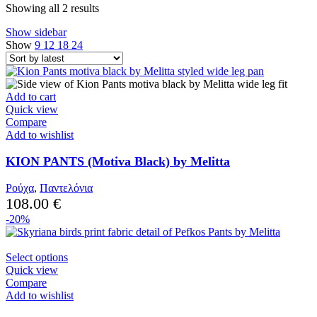
Sorted
Showing all 2 results
by
Show sidebar
latest
Show
9
12
18
24
Add to cart
Quick view
Compare
Add to wishlist
KION PANTS (Motiva Black) by Melitta
Ρούχα
,
Παντελόνια
108.00
€
-20%
This
Select options
product
Quick view
has
Compare
multiple
Add to wishlist
variants.