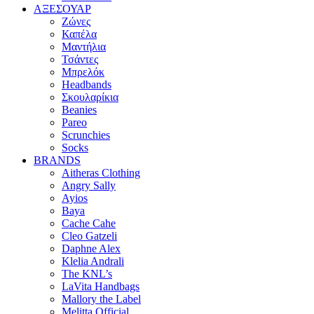
ΑΞΕΣΟΥΑΡ
Ζώνες
Καπέλα
Μαντήλια
Τσάντες
Μπρελόκ
Headbands
Σκουλαρίκια
Beanies
Pareo
Scrunchies
Socks
BRANDS
Aitheras Clothing
Angry Sally
Ayios
Baya
Cache Cahe
Cleo Gatzeli
Daphne Alex
Klelia Andrali
The KNL’s
LaVita Handbags
Mallory the Label
Melitta Official