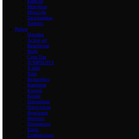
Καπέλα
Μαντήλια
Μπρελόκ
Σκουλαρίκια
Τσάντες
Ρούχα
Hoodies
Active set
Beachwear
Body
Crop Top
JUMPSUITS
T-shirt
Tops
Βερμούδες
Καφτάνια
Κιμονό
Κολάν
Πανοφόρια
Παντελόνια
Φορέματα
Φούστες
Πουκάμισα
Σορτς
Στηθόδεσμος