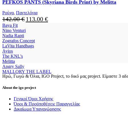
The
PEFKOS PANTS (Skyriana Birds Print) by Melitta
options
may
Ρούχα
,
Παντελόνια
be
Original
Current
142.00
€
113.00
€
chosen
price
price
Baya Fit
on
was:
is:
Nino Venturi
the
142.00 €.
113.00 €.
Nadia Rapti
product
Zografos Concept
page
LaVita Handbags
Ayios
The KNL’s
Melitta
Angry Sally
MALLORY THE LABEL
Ηρώ, Γωγώ & Όλια, IGO Project, το δικό μας project. Είμαστε 3 αδελ
About the igo project
Γενικοί Όροι Χρήσης
Όροι & Προϋποθέσεις Παραγγελίας
Δικαίωμα Υπαναχώρησης